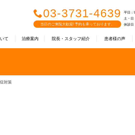
03-3731-4639
平日：9:0
土・日・祝
当日のご来院大歓迎! 予約も承っております。
休診日
ついて
治療案内
院長・スタッフ紹介
患者様の声
症対策