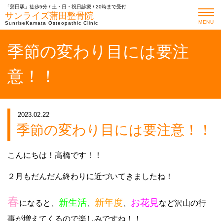
「蒲田駅」徒歩5分 / 土・日・祝日診療 / 20時まで受付
サンライズ蒲田整骨院
MENU
SunriseKamata Osteopathic Clinic
季節の変わり目には要注
意！！
2023.02.22
季節の変わり目には要注意！！
こんにちは！高橋です！！
２月もだんだん終わりに近づいてきましたね！
春
新生活
新年度
お花見
になると、
、
、
など沢山の行
事が増えてくるので楽しみですね！！