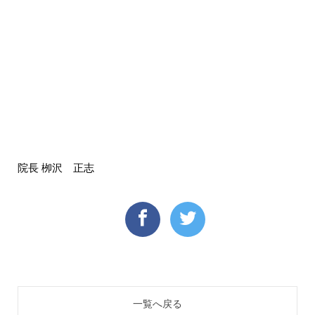
院長 栁沢 正志
一覧へ戻る