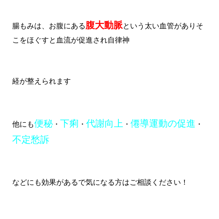
腹大動脈
腸もみは、お腹にある
という太い血管がありそ
こをほぐすと血流が促進され自律神
経が整えられます
便秘
下痢
代謝向上
僊導運動の促進
他にも
・
・
・
・
不定愁訴
などにも効果があるで気になる方はご相談ください！