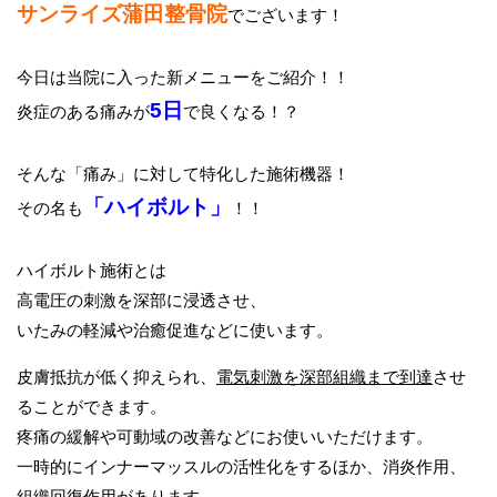
サンライズ蒲田整骨院
でございます！
今日は当院に入った新メニューをご紹介！！
5日
炎症のある痛みが
で良くなる！？
そんな「痛み」に対して特化した施術機器！
「ハイボルト」
その名も
！！
ハイボルト施術とは
高電圧の刺激を深部に浸透させ、
いたみの軽減や治癒促進などに使います。
皮膚抵抗が低く抑えられ、
電気刺激を深部組織まで到達
させ
ることができます。
疼痛の緩解や可動域の改善などにお使いいただけます。
一時的にインナーマッスルの活性化をするほか、消炎作用、
組織回復作用があります。