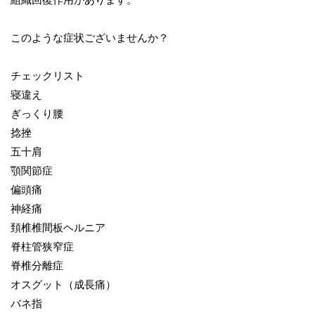
このような症状ございませんか？
チェックリスト
寝違え
ぎっくり腰
捻挫
五十肩
顎関節症
偏頭痛
神経痛
頚椎椎間板ヘルニア
脊柱管狭窄症
脊椎分離症
オスグット（成長痛）
バネ指